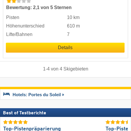
Bewertung: 2,1 von 5 Sternen
Pisten
10 km
Höhenunterschied
610 m
Lifte/Bahnen
7
Details
1
-
4
von
4
Skigebieten
Hotels: Portes du Soleil
Best of Testberichte
Top-Pistenpräparierung
Top-Piste