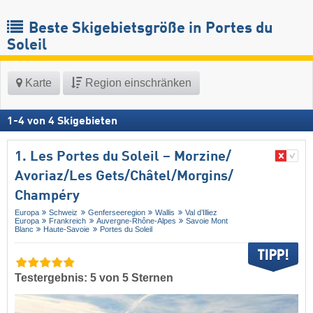
Beste Skigebietsgröße in Portes du
Soleil
Karte
Region einschränken
1
-
4
von
4
Skigebieten
1. Les Portes du Soleil – Morzine/​
Avoriaz/​Les Gets/​Châtel/​Morgins/​
Champéry
Europa
Schweiz
Genferseeregion
Wallis
Val d’Illiez
Europa
Frankreich
Auvergne-Rhône-Alpes
Savoie Mont
Blanc
Haute-Savoie
Portes du Soleil
Testergebnis: 5 von 5 Sternen